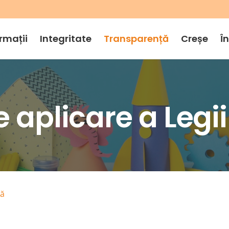
rmații
Integritate
Transparență
Creșe
Î
 aplicare a Legii
lă