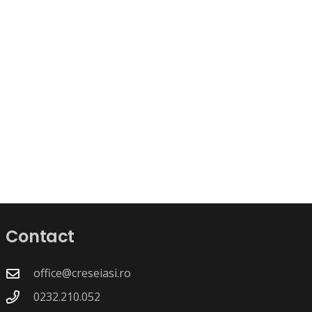
Contact
office@creseiasi.ro
0232.210.052