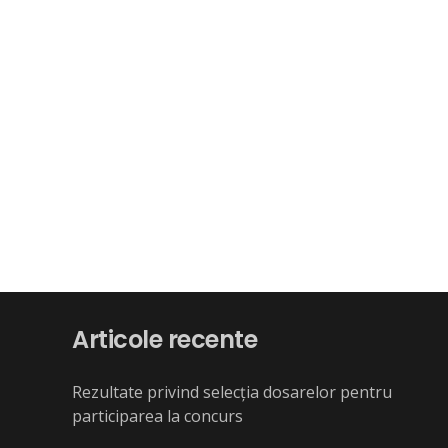
Articole recente
Rezultate privind selecția dosarelor pentru
participarea la concurs