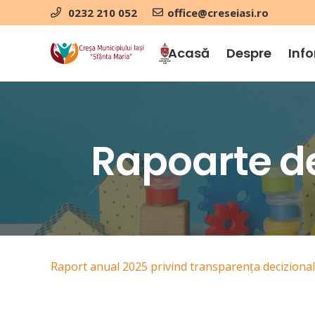
0232 210 052
office@creseiasi.ro
Acasă
Despre
Info
Rapoarte de
Raport anual 2025 privind transparența deciziona