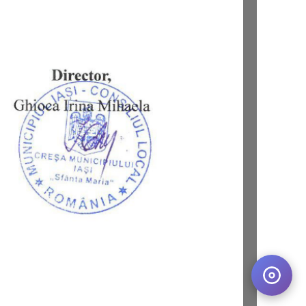
Contact
office@creseiasi.ro
0232.210.052
Șos. Păcurari 90, Bl. 481, Sc. D, Iași Cod
poștal: 700547