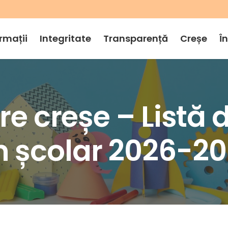
rmații
Integritate
Transparență
Creșe
Î
re creșe – Listă 
n școlar 2026-20