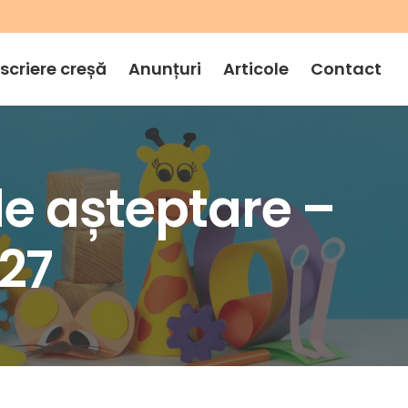
nscriere creșă
Anunțuri
Articole
Contact
de așteptare –
27