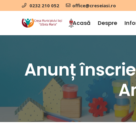
0232 210 052
office@creseiasi.ro
Acasă
Despre
Info
Anunț înscrie
A