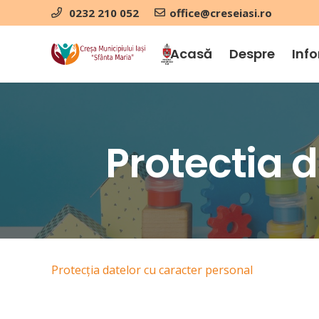
0232 210 052
office@creseiasi.ro
Acasă
Despre
Info
Protectia 
Protecția datelor cu caracter personal