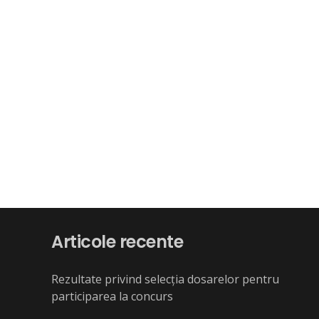
Articole recente
Rezultate privind selecția dosarelor pentru
participarea la concurs