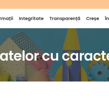
rmații
Integritate
Transparență
Creșe
Î
datelor cu caract