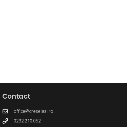
Contact
office@creseiasi.ro
0232.210.052