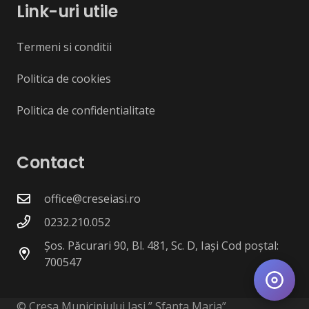
Link-uri utile
Termeni si conditii
Politica de cookies
Politica de confidentialitate
Contact
office@creseiasi.ro
0232.210.052
Șos. Păcurari 90, Bl. 481, Sc. D, Iași Cod poștal:
700547
© Cresa Municipiului Iasi ” Sfanta Maria”